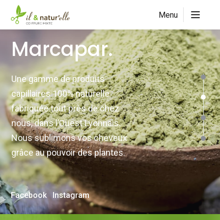
Menu
Marcapar.
Une gamme de produits
capillaires 100% naturelle
fabriquée tout près de chez
nous, dans l’Ouest Lyonnais.
Nous sublimons vos cheveux
grâce au pouvoir des plantes.